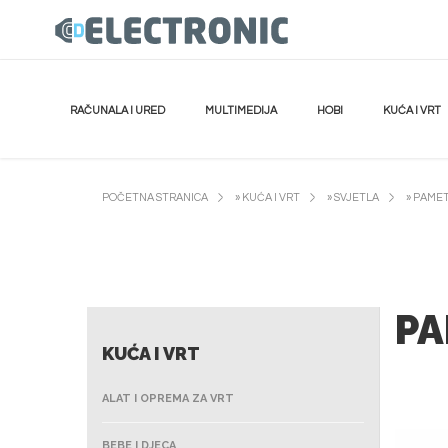
RAČUNALA I URED
MULTIMEDIJA
HOBI
KUĆA I VRT
POČETNA STRANICA
»
KUĆA I VRT
»
SVJETLA
»
PAMET
PA
KUĆA I VRT
ALAT I OPREMA ZA VRT
BEBE I DJECA