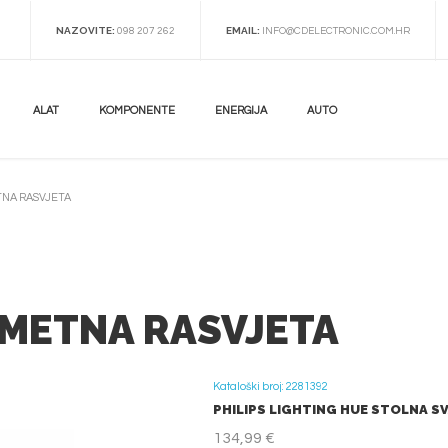
NAZOVITE:
EMAIL:
098 207 262
INFO@CDELECTRONIC.COM.HR
ALAT
KOMPONENTE
ENERGIJA
AUTO
NA RASVJETA
METNA RASVJETA
Kataloški broj: 2281392
PHILIPS LIGHTING HUE STOLNA SV
134,99 €