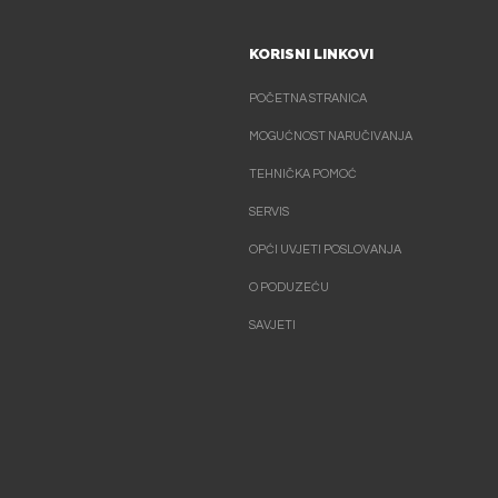
KORISNI LINKOVI
POČETNA STRANICA
MOGUĆNOST NARUČIVANJA
TEHNIČKA POMOĆ
SERVIS
OPĆI UVJETI POSLOVANJA
O PODUZEĆU
SAVJETI