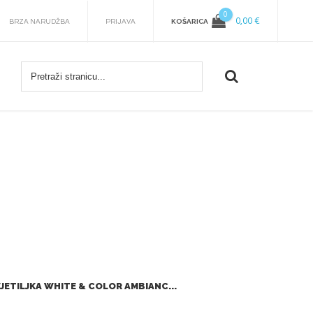
0
0,00 €
KOŠARICA
BRZA NARUDŽBA
PRIJAVA
JETILJKA WHITE & COLOR AMBIANC...