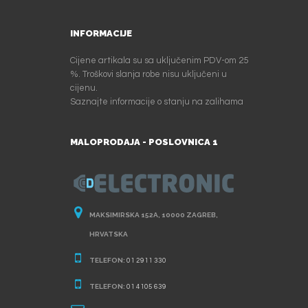
INFORMACIJE
Cijene artikala su sa uključenim PDV-om 25
%. Troškovi slanja robe nisu uključeni u
cijenu.
Saznajte informacije o stanju na zalihama
MALOPRODAJA - POSLOVNICA 1
MAKSIMIRSKA 152A, 10000 ZAGREB,
HRVATSKA
TELEFON:
01 2911 330
TELEFON:
01 4105 639