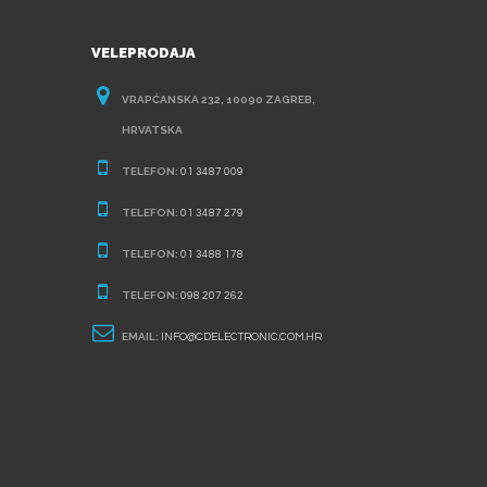
VELEPRODAJA
VRAPĆANSKA 232, 10090 ZAGREB,
HRVATSKA
TELEFON:
01 3487 009
TELEFON:
01 3487 279
TELEFON:
01 3488 178
TELEFON:
098 207 262
EMAIL:
INFO@CDELECTRONIC.COM.HR